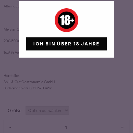
Alternativ im Weinglas mit Schaumwein toppen – yummy!
Meister Quitte – Spirituose
200/500ml
ICH BIN ÜBER 18 JAHRE
16,9 % Vol. Alkohol
Hersteller:
Spill & Cut Gastronomie GmbH
Sudermanplatz 3, 50670 Köln
Größe
Meister
-
+
Quitte