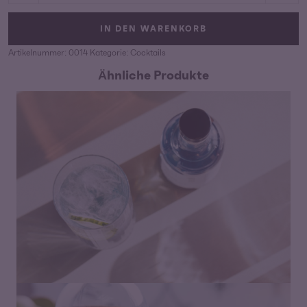
Menge
IN DEN WARENKORB
Artikelnummer:
0014
Kategorie:
Cocktails
Ähnliche Produkte
Preisspanne:
18,00
€
–
42,00
€
18,00 €
bis
42,00 €