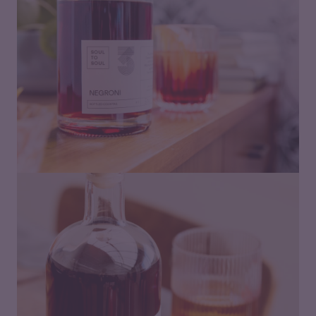
Preisspanne:
17,00
€
–
39,00
€
17,00 €
bis
39,00 €
Preisspanne:
19,00
€
–
48,00
€
19,00 €
bis