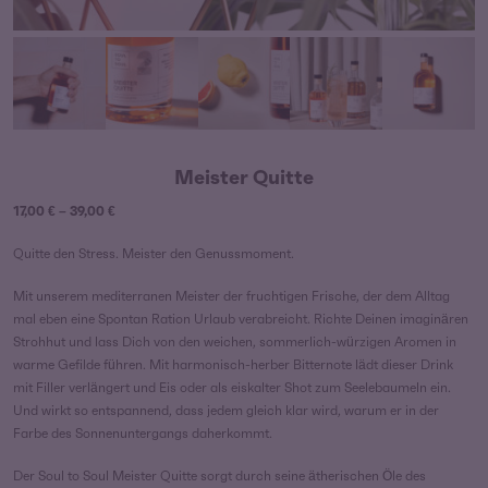
Meister Quitte
Preisspanne:
17,00
€
–
39,00
€
17,00 €
Quitte den Stress. Meister den Genussmoment.
bis
39,00 €
Mit unserem mediterranen Meister der fruchtigen Frische, der dem Alltag
mal eben eine Spontan Ration Urlaub verabreicht. Richte Deinen imaginären
Strohhut und lass Dich von den weichen, sommerlich-würzigen Aromen in
warme Gefilde führen. Mit harmonisch-herber Bitternote lädt dieser Drink
mit Filler verlängert und Eis oder als eiskalter Shot zum Seelebaumeln ein.
Und wirkt so entspannend, dass jedem gleich klar wird, warum er in der
Farbe des Sonnenuntergangs daherkommt.
Der Soul to Soul Meister Quitte sorgt durch seine ätherischen Öle des