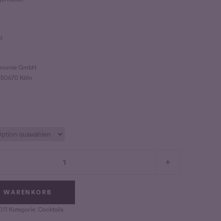
l
ronomie GmbH
 50670 Köln
+
N WARENKORB
011
Kategorie:
Cocktails