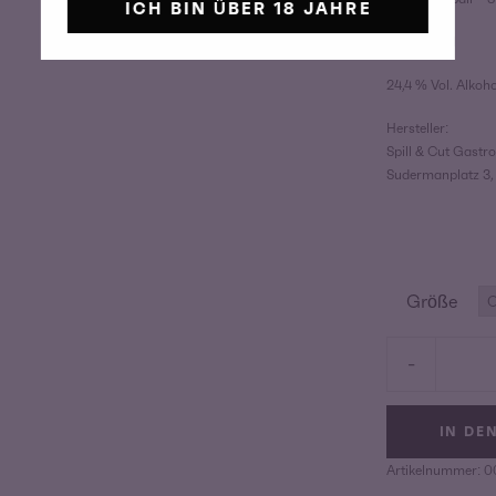
ICH BIN ÜBER 18 JAHRE
200/500ml
24,4 % Vol. Alkoho
Hersteller:
Spill & Cut Gast
Sudermanplatz 3,
Größe
Flora
-
Highball
Menge
IN DE
Artikelnummer:
0