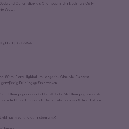
 Soda und Gurkenslice, als Champagnerdrink oder als G&T-
nic Water.
Highball | Soda Water
a. 80 ml Flora Highball im Longdrink Glas, viel Eis samt
 ganzjährig Frühlingsgefühle tanken.
Water, Champagner oder Sekt statt Soda. Als Champagnercocktail
 ca. 40ml Flora Highball als Basis – aber das weißt du selbst am
 Lieblingsmischung auf Instagram;-)
pirituose