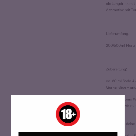
als Longdrink mit
Alternative mit To
Lieferumfang:
200/500ml Flora 
Zubereitung:
ca. 60 ml Soda & c
Gurkenslice – und
Alternativ Tonic 
empfehlen wir nur
Besten.
Verrate uns deine
Flora Highball – S