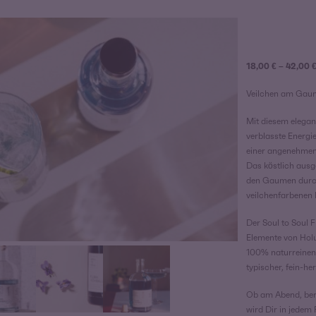
18,00
€
–
42,00
Veilchen am Gaum
Mit diesem elegan
verblasste Energie
einer angenehmen L
Das köstlich ausg
den Gaumen durch 
veilchenfarbenen B
Der Soul to Soul F
Elemente von Holun
100% naturreinen 
typischer, fein-h
Ob am Abend, bere
wird Dir in jedem