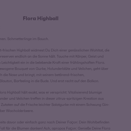
Flora Highball
Preisspanne:
€
18,00 €
en. Schmetterlinge im Bauch.
bis
42,00 €
t-frischen Highball widmest Du Dich einer genüsslichen Wohltat, die
reserven endlich an die Sonne hält. Tauche mit Körper, Geist und
eichtigkeit ein in die belebende Kraft einer frühlingshaften Flora.
ewogene Bouquet von Gurke, Holunderblüte und Veilchen, geht über
die Nase und bringt, mit seinem betörend-frischen,
lauton, Barfeeling in die Bude. Und erst recht auf den Balkon.
lora Highball hält exakt, was er verspricht: Vitalisierend blumige
der und Veilchen treffen in dieser zitrus-spritzigen Kreation aus
Zutaten auf die Frische leichter Salatgurke mit einem Schwung Gin-
erber Wacholderbeere.
its davor oder einfach ganz nach Deiner Façon: Dein Wohlbefinden
 Fall für die Blumen danken! Ach, apropos Façon: Genieße Deine Flora