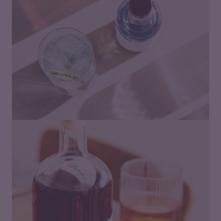
Preisspanne:
18,00
€
–
42,00
€
18,00 €
bis
42,00 €
Preisspanne:
19,00
€
–
48,00
€
19,00 €
bis