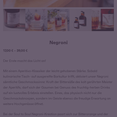
Negroni
Preisspanne:
17,00
€
–
39,00
€
17,00 €
Der Erste macht das Licht an!
bis
39,00 €
Mit einem Aperitivo-Klassiker der leicht gehobenen Stärke. Sobald
kulinarische Tisch- auf ausgereifte Barkultur trifft, aktiviert unser Negroni
sämtliche Geschmackssinne: Kraft der Bittersüße des kalt gerührten Meister
der Aperitifs, darf sich der Gaumen bei Genuss des fruchtig-herben Drinks
auf ein lustvolles Erlebnis einstellen. Eines, das physisch nicht nur die
Geschmacksknospen, sondern im Geiste ebenso die freudige Erwartung an
weitere Hochgenüsse öffnet.
Bei der Soul to Soul Negroni-Kreation paart sich zur Bitterorange und der