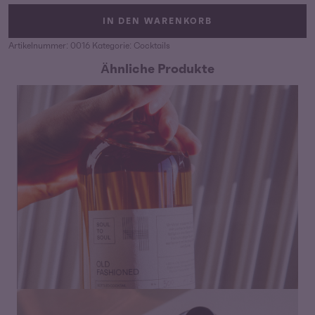
IN DEN WARENKORB
Artikelnummer:
0016
Kategorie:
Cocktails
Ähnliche Produkte
Preisspanne:
18,00
€
–
42,00
€
18,00 €
bis
42,00 €