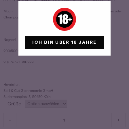
Mach ihn zu einem Highball, indem du deinen Negroni mit Soda, Tonic oder
Champagner ergänzt.
Negroni – Spirituose
ICH BIN ÜBER 18 JAHRE
200/500ml
20,8 % Vol. Alkohol
Hersteller:
Spill & Cut Gastronomie GmbH
Sudermanplatz 3, 50670 Köln
Größe
Negroni
-
+
Menge