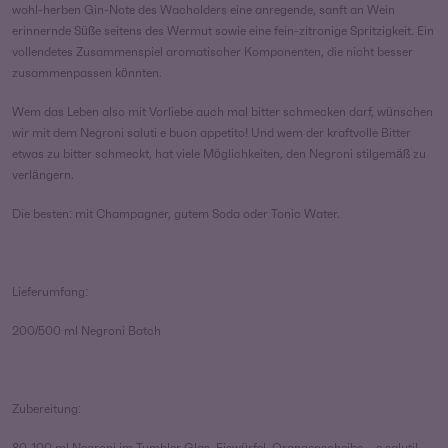
wohl-herben Gin-Note des Wacholders eine anregende, sanft an Wein
erinnernde Süße seitens des Wermut sowie eine fein-zitronige Spritzigkeit. Ein
vollendetes Zusammenspiel aromatischer Komponenten, die nicht besser
zusammenpassen könnten.
Wem das Leben also mit Vorliebe auch mal bitter schmecken darf, wünschen
wir mit dem Negroni saluti e buon appetito! Und wem der kraftvolle Bitter
etwas zu bitter schmeckt, hat viele Möglichkeiten, den Negroni stilgemäß zu
verlängern.
Die besten: mit Champagner, gutem Soda oder Tonic Water.
Lieferumfang:
200/500 ml Negroni Batch
Zubereitung:
80-100 ml Negroni im Tumbler Glas, Eiswürfel, Orangenscheibe – e saluti!