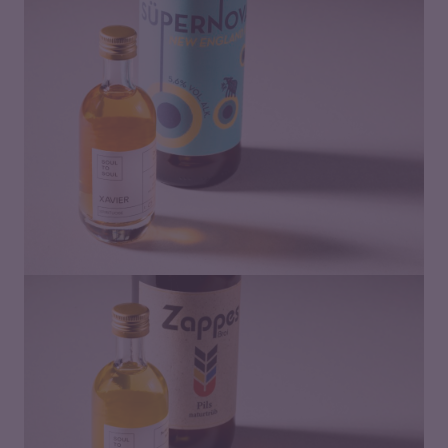
8,50
€
7,00
€