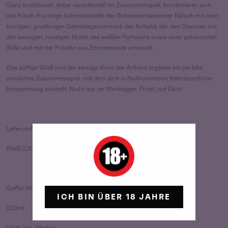
Ganz traditionell, dabei sensationell im Zusammenspiel, kombinieren sich
das frisch-fruchtige Schmackhafte des Schreckenskammer Kölsch mit dem
kernigen, gradlinigen Getreidegeschmack des Artland, der den Gaumen mit
den weinigen, nussigen Noten des weißen Portweins sowie einer gehauchten
Süße und mit der Frische aus Zitronenzeste umspielt.
Das süffige Wieß und der kernige Korn des Artland ergeben ein perfekt-
sinnliches Zusammenspiel, mit dem sich in Nullkommanix feierabendliche
Entspannung einstellt. Nicht nur an Werktagen. Prost, auf Dich!
Lieferumfang:
Wieß 0,33l und ein Shot “Artland”
Gaffel Wieß – Bier
ICH BIN ÜBER 18 JAHRE
330ml
4,9 % Vol. Alkohol